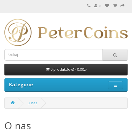
0 produkt(ów) - 0.00zł
Kategorie
O nas
O nas