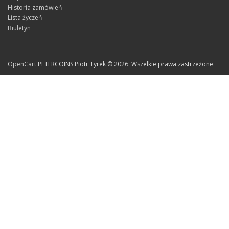
Historia zamówień
Lista życzeń
Biuletyn
OpenCart
PETERCOINS Piotr Tyrek © 2026. Wszelkie prawa zastrzeżone.