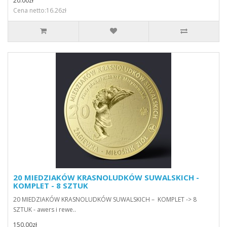
20.00zł
Cena netto:16.26zł
20 MIEDZIAKÓW KRASNOLUDKÓW SUWALSKICH -
KOMPLET - 8 SZTUK
20 MIEDZIAKÓW KRASNOLUDKÓW SUWALSKICH – KOMPLET -> 8
SZTUK - awers i rewe..
150.00zł