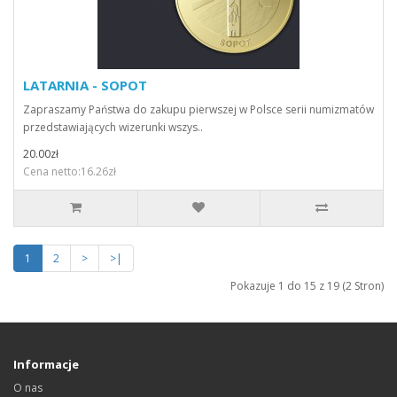
LATARNIA - SOPOT
Zapraszamy Państwa do zakupu pierwszej w Polsce serii numizmatów
przedstawiających wizerunki wszys..
20.00zł
Cena netto:16.26zł
1
2
>
>|
Pokazuje 1 do 15 z 19 (2 Stron)
Informacje
O nas