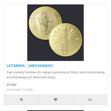
LATARNIA - JAROSŁAWIEC
Zapraszamy Państwa do zakupu pierwszej w Polsce serii numizmatów
przedstawiających wizerunki wszys..
20.00zł
Cena netto:16.26zł