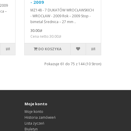
- 2009
 2009
MZ148 - 7 DUKATÓW WROCŁAWSKICH
ca –
- WROCŁAW - 2009 Rok – 2009 Stop -
bimetal Średnica – 27 mm ..
30.00zł
Cena netto:30.00zł
DO KOSZYKA
Pokazuje 61 do 75 z 144 (10 Stron)
Moje konto
Moje konto
Historia zamówień
Lista życzeń
Biuletyn