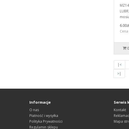
MZ14
LUBRZ
mosią
6.00z
Cena 
|<
>|
Informacje
Serwis 
O nas
Kontakt
Płatność i wysyłka
Reklamac
Polityka Prywatności
Mapa str
Regulamin sklepu