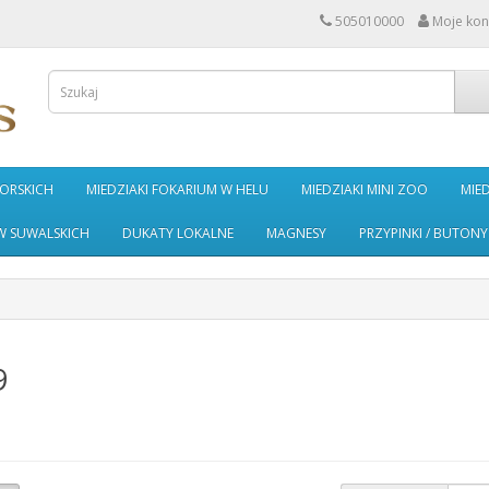
505010000
Moje kon
MORSKICH
MIEDZIAKI FOKARIUM W HELU
MIEDZIAKI MINI ZOO
MIE
W SUWALSKICH
DUKATY LOKALNE
MAGNESY
PRZYPINKI / BUTONY
9