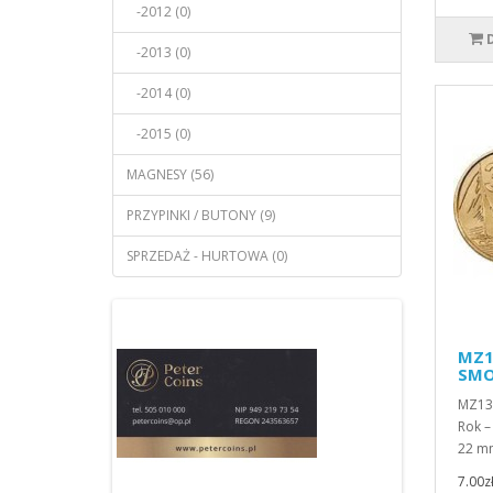
-2012 (0)
-2013 (0)
-2014 (0)
-2015 (0)
MAGNESY (56)
PRZYPINKI / BUTONY (9)
SPRZEDAŻ - HURTOWA (0)
MZ13
SMO
MZ137
Rok –
22 mm
7.00z