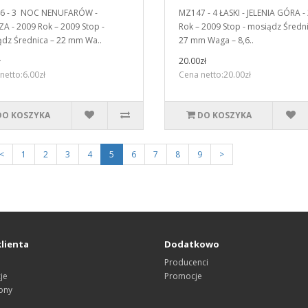
6 - 3 NOC NENUFARÓW -
MZ147 - 4 ŁASKI - JELENIA GÓRA -
A - 2009 Rok – 2009 Stop -
Rok – 2009 Stop - mosiądz Średni
dz Średnica – 22 mm Wa..
27 mm Waga – 8,6..
ł
20.00zł
netto:6.00zł
Cena netto:20.00zł
DO KOSZYKA
DO KOSZYKA
<
1
2
3
4
5
6
7
8
9
>
klienta
Dodatkowo
Producenci
je
Promocje
ony