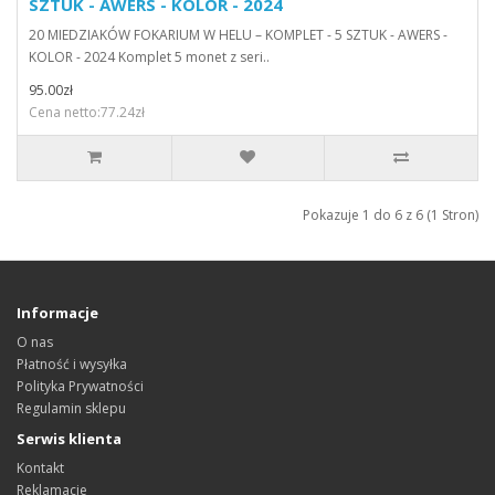
SZTUK - AWERS - KOLOR - 2024
20 MIEDZIAKÓW FOKARIUM W HELU – KOMPLET - 5 SZTUK - AWERS -
KOLOR - 2024 Komplet 5 monet z seri..
95.00zł
Cena netto:77.24zł
Pokazuje 1 do 6 z 6 (1 Stron)
Informacje
O nas
Płatność i wysyłka
Polityka Prywatności
Regulamin sklepu
Serwis klienta
Kontakt
Reklamacje