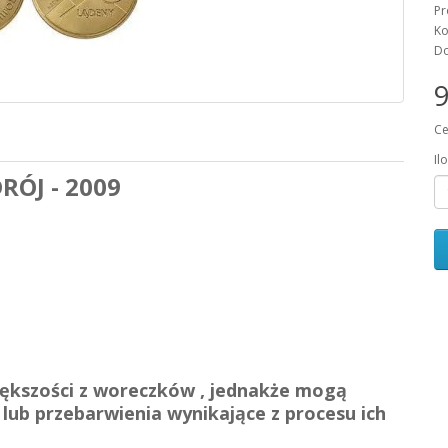
Pr
Ko
Do
9
Ce
Il
RÓJ - 2009
kszości z woreczków , jednakże mogą
 lub przebarwienia wynikające z procesu ich