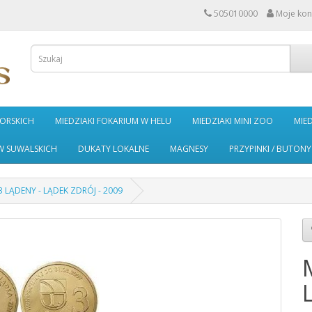
505010000
Moje kon
MORSKICH
MIEDZIAKI FOKARIUM W HELU
MIEDZIAKI MINI ZOO
MIE
W SUWALSKICH
DUKATY LOKALNE
MAGNESY
PRZYPINKI / BUTONY
3 LĄDENY - LĄDEK ZDRÓJ - 2009