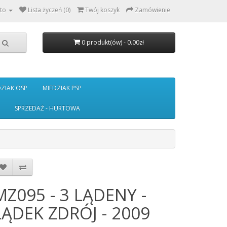
to
Lista życzeń (0)
Twój koszyk
Zamówienie
0 produkt(ów) - 0.00zł
DZIAK OSP
MIEDZIAK PSP
SPRZEDAŻ - HURTOWA
MZ095 - 3 LĄDENY -
LĄDEK ZDRÓJ - 2009