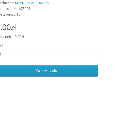
oducenci
MENNICA POLSKA S A
d produktu:MZ095
stępność:10
.00zł
na netto:9.00zł
ość
Do koszyka