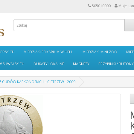
505010000
Moje kon
MORSKICH
MIEDZIAKI FOKARIUM W HELU
MIEDZIAKI MINI ZOO
MIE
W SUWALSKICH
DUKATY LOKALNE
MAGNESY
PRZYPINKI / BUTONY
 7 CUDÓW KARKONOSKICH - CIETRZEW - 2009