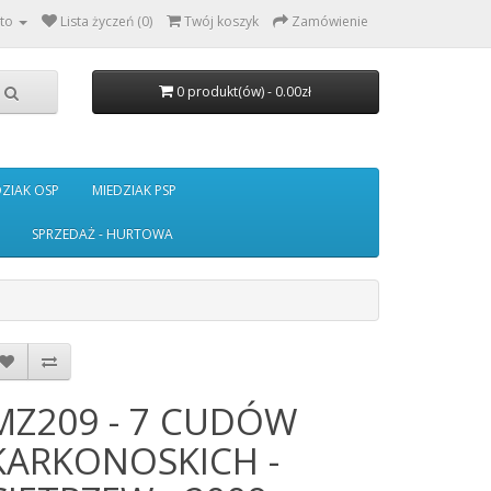
to
Lista życzeń (0)
Twój koszyk
Zamówienie
0 produkt(ów) - 0.00zł
DZIAK OSP
MIEDZIAK PSP
SPRZEDAŻ - HURTOWA
MZ209 - 7 CUDÓW
KARKONOSKICH -