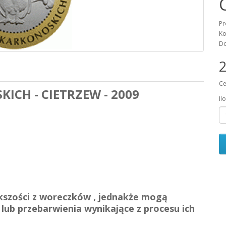
Pr
Ko
Do
2
Ce
ICH - CIETRZEW - 2009
Il
szości z woreczków , jednakże mogą
 lub przebarwienia wynikające z procesu ich