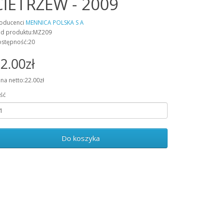
CIETRZEW - 2009
oducenci
MENNICA POLSKA S A
d produktu:MZ209
stępność:20
2.00zł
na netto:22.00zł
ość
Do koszyka